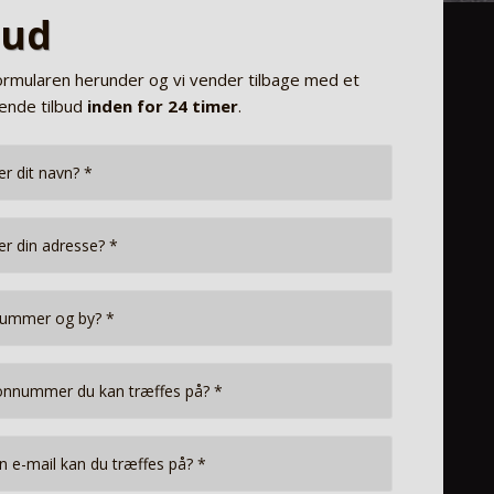
bud
ormularen herunder og vi vender tilbage med et
tende tilbud
inde
n for 24 timer
.