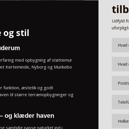
til
Udfyld f
uforplig
og stil
t uderum
 erfaring med opbygning af støttemur
andet Kerteminde, Nyborg og Munkebo
 funktion, æstetik og godt
haven til større terrænopbygninger og
 – og klæder haven
g samtidig passe naturligt ind i