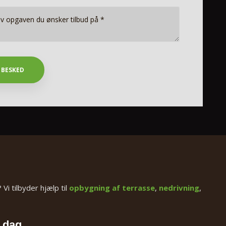
 Vi tilbyder hjælp til
opbygning af terrasse
,
nedrivning
,
i dag