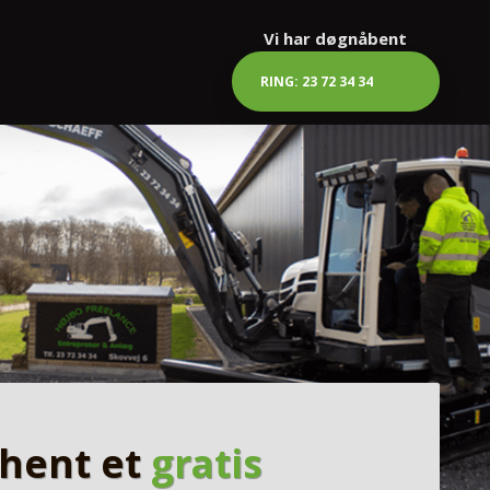
Vi har døgnåben​t
RING: 23 72 34 34
hent et
gratis